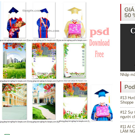
GIÁ
50 
Nhập mã
Pod
#13 Hướn
Shoppe 
#12 Sự 
người ch
#11 AI 
LÀM N