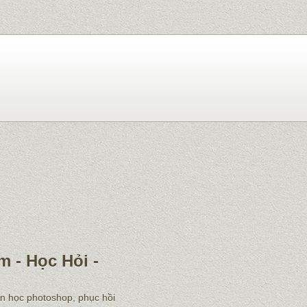
m - Học Hỏi -
ẫn học photoshop, phục hồi