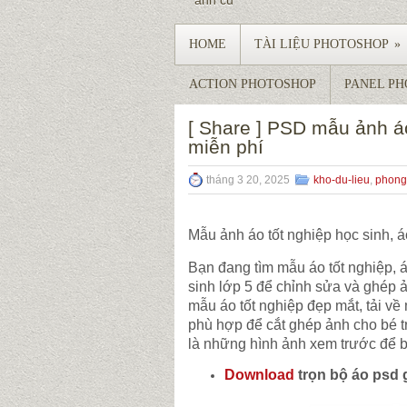
ảnh củ
HOME
TÀI LIỆU PHOTOSHOP
»
ACTION PHOTOSHOP
PANEL P
[ Share ] PSD mẫu ảnh áo
miễn phí
tháng 3 20, 2025
kho-du-lieu
,
phong
Mẫu ảnh áo tốt nghiệp học sinh, 
Bạn đang tìm mẫu áo tốt nghiệp,
sinh lớp 5 để chỉnh sửa và ghép 
mẫu áo tốt nghiệp đẹp mắt, tải v
phù hợp để cắt ghép ảnh cho bé t
là những hình ảnh xem trước để 
Download
trọn bộ áo psd 