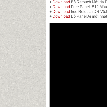
+
Download
Bộ Retouch Mới da 
+
Download
Free Panel B12 Màu
+
Download
free Retouch DR V5.
+
Download
Bộ Panel Ai mới nhất