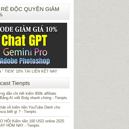
 RẺ ĐỘC QUYỀN GIẢM
%
 " TIEN" 10% TẠI LIÊN KẾT NAY
cast Tienpts
g dẫn chi tiết kiếm 800k affiliate
Bằng AI viết Bolg nhanh chóng
- Tienpts
thật về kiếm tiền YouTube Dành cho
ưa biết gì ?
- Tienpts
CƠ HỘI Kiếm tiền 100 USD online 2025
GAY HÔM NAY
- Tienpts