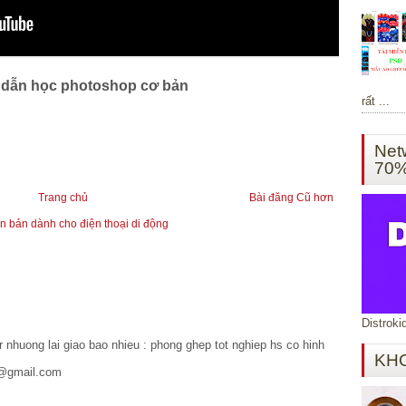
 dẫn học photoshop cơ bản
rất ...
Net
70
Trang chủ
Bài đăng Cũ hơn
 bản dành cho điện thoại di động
Distroki
or nhuong lai giao bao nhieu : phong ghep tot nghiep hs co hinh
KH
7@gmail.com