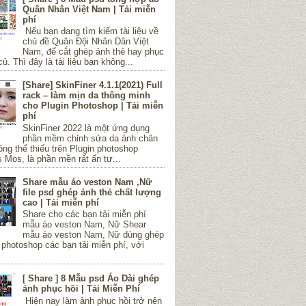
Quân Nhân Việt Nam | Tải miễn
phí
Nếu bạn đang tìm kiếm tài liệu về
chủ đề Quân Đội Nhân Dân Việt
Nam, để cắt ghép ảnh thẻ hay phục
củ. Thì đây là tài liệu bạn không...
[Share] SkinFiner 4.1.1(2021) Full
rack – làm mịn da thông minh
cho Plugin Photoshop | Tải miễn
phí
SkinFiner 2022 là một ứng dụng
phần mềm chỉnh sửa da ảnh chân
ng thể thiếu trên Plugin photoshop
Mos, là phần mền rất ấn tư...
Share mẫu áo veston Nam ,Nữ
file psd ghép ảnh thẻ chất lượng
cao | Tải miễn phí
Share cho các bạn tải miễn phí
mẫu áo veston Nam, Nữ Shear
mẫu áo veston Nam, Nữ dùng ghép
 photoshop các bạn tải miễn phí, với
[ Share ] 8 Mẫu psd Áo Dài ghép
ảnh phục hồi | Tải Miễn Phí
Hiện nay làm ảnh phục hồi trở nên