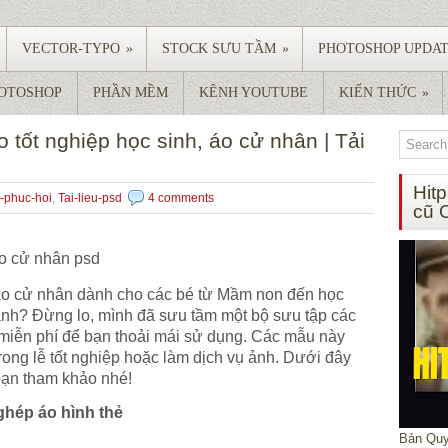
VECTOR-TYPO
»
STOCK SƯU TẦM
»
PHOTOSHOP UPDA
HOTOSHOP
PHẦN MỀM
KÊNH YOUTUBE
KIẾN THỨC
»
 tốt nghiệp học sinh, áo cử nhân | Tải
Hit
-phuc-hoi
,
Tai-lieu-psd
4 comments
cũ 
áo cử nhân psd
 áo cử nhân dành cho các bé từ Mầm non đến học
ảnh? Đừng lo, mình đã sưu tầm một bộ sưu tập các
ề miễn phí để bạn thoải mái sử dụng. Các mẫu này
rong lễ tốt nghiệp hoặc làm dịch vụ ảnh. Dưới đây
bạn tham khảo nhé!
ghép áo hình thẻ
Bản Quy