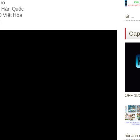
Pro
 Hàn Quốc
0 Việt Hóa
rất ...
Cap
OFF 15%
hồi ảnh 