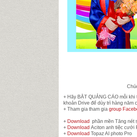
Chúc
+ Hãy BẬT QUẢNG CÁO mỗi khi tải 
khoản Drive để dùy trì hàng năm
+ Tham gia tham gia
group Faceb
+
Download
phần mền Tăng nét si
+
Download
Aciton anh tiệc cưới
+
Download
Topaz AI photo Pro