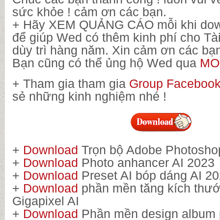
sức khỏe ! cảm ơn các bạn.
+ Hãy XEM QUẢNG CÁO mỗi khi downl
để giúp Wed có thêm kinh phí cho Tà
dùy trì hàng năm. Xin cảm ơn các bạn
Bạn cũng có thể ủng hộ Wed qua
M
+ Tham gia tham gia
Group Faceboo
sẻ những kinh nghiệm nhé !
+
Download
Trọn bộ Adobe Photosh
+
Download
Photo anhancer AI 2023
+
Download
Preset AI bóp dáng AI 2
+
Download
phần mền tăng kích thư
Gigapixel AI
+
Download
Phần mền design album