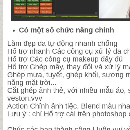
Có một số chức năng chính
Làm đẹp da tự động nhanh chống
Hổ trợ nhanh Các công cụ xử lý da c
Hổ trợ Các công cụ makeup đầy đủ
Hổ trợ Ghép mây, thay đổi và xử lý m
Ghép mưa, tuyết, ghép khối, sương 
nắng mặt trời...
Cắt ghép ảnh thẻ, với nhiều mẫu áo, 
veston.vvv
Action Chỉnh ảnh tiệc, Blend màu nh
Lưu ý : chỉ Hổ trợ cài trên photoshop
Chúc các bạn thành công ! luôn vui v