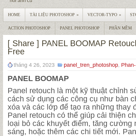
hồi ảnh củ
HOME
TÀI LIỆU PHOTOSHOP
»
VECTOR-TYPO
»
ST
ACTION PHOTOSHOP
PANEL PHOTOSHOP
PHẦN MỀM
[ Share ] PANEL BOOMAP Retouch
Free
tháng 4 26, 2023
panel_tren_photoshop
,
Phan
PANEL BOOMAP
Panel retouch là một kỹ thuật chỉnh 
cách sử dụng các công cụ như bàn chả
xóa và các lớp để tạo ra những thay đ
Panel retouch có thể giúp cải thiện c
loại bỏ các khuyết điểm, tăng cường
sáng, hoặc thêm các chi tiết mới. P