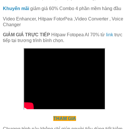
Khuyến mãi
giảm giá 60% Combo 4 phần mềm hàng đầu
Video Enhancer, Hitpaw FotorPea ,Video Converter , Voice
Changer
GIẢM GIÁ TRỰC TIẾP
Hitpaw Fotopea AI 70% từ
link
trực
tiếp tại trương trình bình chọn.
THAM GIA
Chương trình này không chỉ giúp người tiêu dùng tiết kiệm