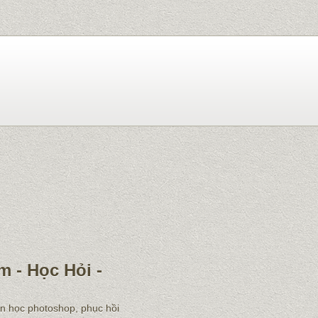
m - Học Hỏi -
ẫn học photoshop, phục hồi