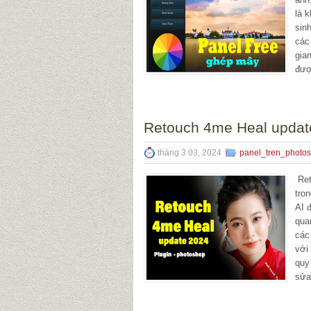
là 
sin
các
gia
đượ
Retouch 4me Heal updat
tháng 3 03, 2024
panel_tren_photo
Ret
tro
AI 
qua
các
với
quy
sửa