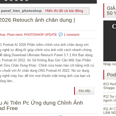
GIÁ
n
panel_tren_photoshop
.
Hiển thị tất cả bài đăng
50 
I 2026 Retouch ảnh chân dung |
shop
,
Phan-mem
,
PHOTOSHOP UPDATE
1 comment
 Portrait AI 2026 Phần mềm chỉnh sửa ảnh chân dung với
g nghệ tự động AI giúp chỉnh sửa ảnh một cách nhanh chóng
dễ dàng.Download Ultimate Retouch Panel 3.7.1 Khi Bạn dùng
 Portrait AI 2022, thì Sẽ Không Bao Giờ Cần Một Sản Phẩm
Nhập mã
nh Sửa Chân Dung Khác. Chỉnh sửa hoàn hảo chỉ bằng một cú
p chuột với AI chân dung ON1 Portrait AI 2022. Nó sử dụng
Pod
g nghệ máy học để tìm mọi khuôn mặt trong ảnh của bạn và
động làm...
#13 Hướn
Shoppe 
Độc tiếp
#12 Sự 
người ch
u Ai Trên Pc Ứng dụng Chỉnh Ảnh
ad Free
#11 AI 
LÀM N