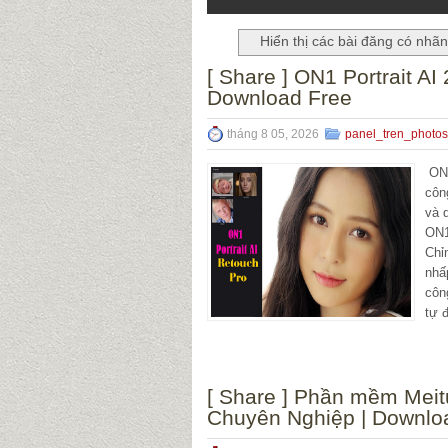
Hiển thị các bài đăng có nhã
[ Share ] ON1 Portrait A
Download Free
tháng 8 05, 2026
panel_tren_photo
ON1
côn
và 
ON1
Chỉ
nhấ
côn
tự 
[ Share ] Phần mềm Meit
Chuyên Nghiệp | Downlo