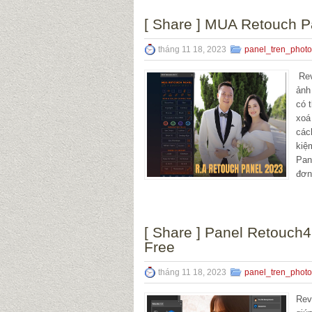
[ Share ] MUA Retouch P
tháng 11 18, 2023
panel_tren_phot
Rev
ảnh
có 
xoá
các
kiệ
Pan
đơn 
[ Share ] Panel Retouch
Free
tháng 11 18, 2023
panel_tren_phot
Rev