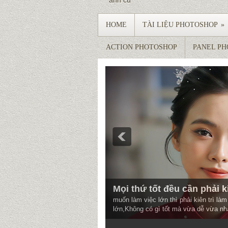
ảnh củ
HOME
TÀI LIỆU PHOTOSHOP
»
ACTION PHOTOSHOP
PANEL P
Mọi thứ tốt đều cần phải ki
muốn làm việc lớn thì phải kiên trì l
lớn,Không có gì tốt mà vừa dễ vừa nh
3
4
5