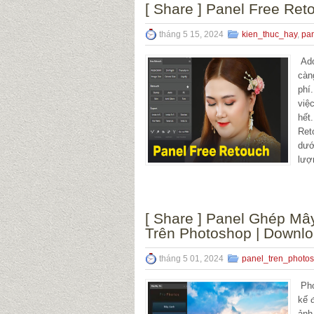
[ Share ] Panel Free Ret
tháng 5 15, 2024
kien_thuc_hay
,
pa
Ado
càn
phí
việ
hết
Ret
dướ
lượ
[ Share ] Panel Ghép M
Trên Photoshop | Downlo
tháng 5 01, 2024
panel_tren_photo
Pho
kế 
ảnh