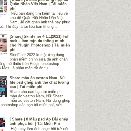
Quân Nhân Việt Nam | Tải miễn
phí
Nếu bạn đang tìm kiếm tài liệu về
chủ đề Quân Đội Nhân Dân Việt
Nam, để cắt ghép ảnh thẻ hay phục
củ. Thì đây là tài liệu bạn không...
[Share] SkinFiner 4.1.1(2021) Full
rack – làm mịn da thông minh
cho Plugin Photoshop | Tải miễn
phí
SkinFiner 2022 là một ứng dụng
phần mềm chỉnh sửa da ảnh chân
ng thể thiếu trên Plugin photoshop
Mos, là phần mền rất ấn tư...
Share mẫu áo veston Nam ,Nữ
file psd ghép ảnh thẻ chất lượng
cao | Tải miễn phí
Share cho các bạn tải miễn phí
mẫu áo veston Nam, Nữ Shear
mẫu áo veston Nam, Nữ dùng ghép
 photoshop các bạn tải miễn phí, với
[ Share ] 8 Mẫu psd Áo Dài ghép
ảnh phục hồi | Tải Miễn Phí
Hiện nay làm ảnh phục hồi trở nên