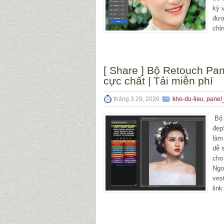
ký 
đượ
chỉ
[ Share ] Bộ Retouch Pa
cực chất | Tải miễn phí
tháng 3 29, 2026
kho-du-lieu
,
panel
Bộ 
đẹp
làm
dễ 
cho
Ngo
ves
link