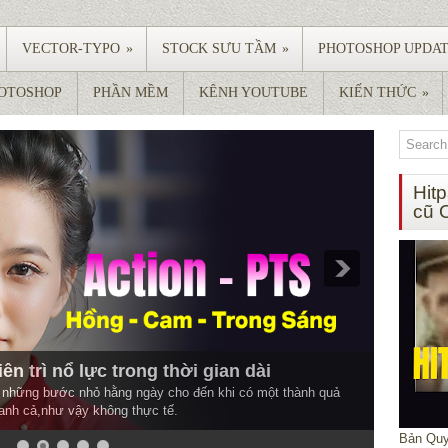
VECTOR-TYPO
»
STOCK SƯU TẦM
»
PHOTOSHOP UPDA
HOTOSHOP
PHẦN MỀM
KÊNH YOUTUBE
KIẾN THỨC
»
Hit
cũ 
ên trì nổ lực trong thời gian dài
àm những bước nhỏ hằng ngày cho đến khi có một thành quả
anh cả,như vậy không thực tế.
Bản Quy