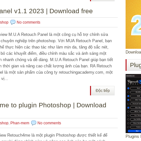
anel v1.1 2023 | Download free
oshop
No comments
iew M.U.A Retouch Panel là một công cụ hỗ trợ chỉnh sửa
 chuyên nghiệp trên photoshop. Với MUA Retouch Panel, bạn
thể thực hiện các thao tác như làm mịn da, tăng độ sắc nét,
Download
 bỏ các khuyết điểm, điều chỉnh màu sắc và ánh sáng một
h nhanh chóng và dễ dàng. M.U.A Retouch Panel giúp bạn tiết
Plu
m thời gian và nâng cao chất lượng ảnh của bạn. RA Retouch
el là một sản phẩm của công ty retouchingacademy.com, một
vị...
Độc tiếp
4me to plugin Photoshop | Download
oshop
,
Phan-mem
No comments
iew Retouch4me là một plugin Photoshop được thiết kế để
Plugins