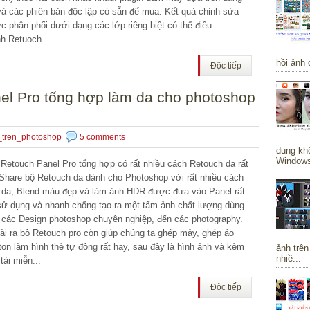
và các phiên bản độc lập có sẵn để mua. Kết quả chỉnh sửa
c phân phối dưới dạng các lớp riêng biệt có thể điều
nh.Retuoch...
hồi ảnh 
Độc tiếp
nel Pro tổng hợp làm da cho photoshop
_tren_photoshop
5 comments
dung khô
Windows 
Retouch Panel Pro tổng hợp có rất nhiều cách Retouch da rất
Share bộ Retouch da dành cho Photoshop với rất nhiều cách
 da, Blend màu đẹp và làm ảnh HDR được đưa vào Panel rất
sử dụng và nhanh chống tạo ra một tấm ảnh chất lượng dùng
 các Design photoshop chuyên nghiệp, đến các photography.
ài ra bộ Retouch pro còn giúp chúng ta ghép mây, ghép áo
ton làm hình thẻ tự đông rất hay, sau đây là hình ảnh và kèm
ảnh trên
nhiề...
 tải miễn...
Độc tiếp