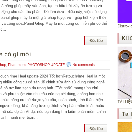
khả năng ghép mây vào ảnh, tạo ra bầu trời đầy ấn tượng và
h động cho các tác phẩm. Để làm được điều này, việc sử dụng
 panel ghép mây là một giải pháp tuyệt vời, giúp tiết kiệm thời
n và công sức.Panel Ghép Mây là một công cụ miễn phí có thể
Distroki
c...
KH
Độc tiếp
e có gì mới
shop
,
Phan-mem
,
PHOTOSHOP UPDATE
No comments
ouch 4me Heal update 2024 Tốt hơnRetouch4me Heal là một
ng nhiều công cụ có sẵn để chỉnh sửa ảnh sử dụng công nghệ
để hỗ trợ làm sạch da trong ảnh. "Tốt nhất" mang tính chủ
n và phụ thuộc vào nhu cầu của người dùng, chẳng hạn như
 chức năng cụ thể được yêu cầu, ngân sách, tính thân thiện
TÀI LI
 người dùng, khả năng tương thích với phần mềm khác hoặc
 mô của dự án.Ví dụ: nếu bạn đang tìm kiếm phần mềm chỉnh
Tài 
 ảnh mạnh mẽ, toàn...
Độc tiếp