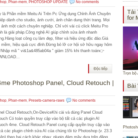
shop
,
Phan-mem
,
PHOTOSHOP UPDATE
No comments
Tải
 là Phần mềm Meitu Ai Trên Pc Ứng dụng Chỉnh Ảnh Chuyên
for
iệp dành cho studio, ảnh cưới, ảnh chân dung thời trang. Mọi
 ảnh một cách chuyên nghiệp. Chỉ với vài cú click Meitu Pro
nh là giải pháp.Công nghệ AI giúp chỉnh sửa ảnh nhanh
ng.Hàng loạt công cụ làm đẹp, filter và hiệu ứng độc đáo.Giá
 mềm, hiệu quả cực đỉnh.Đừng bỏ lỡ cơ hội sở hữu ngay hôm
!Nhập mã " vi&1a&485ab04a " giảm 15% khi thanh toán👉
WNLOAD...
Độc tiếp
Trọn bộ
4me Photoshop Panel, Cloud Retouch |
Bài
shop
,
Phan-mem
,
Presets-camera-raws
No comments
el Cloud Retouch,On-DeviceKhi cài và dùng Panel Cloud
ouch Có toàn quyền truy cập vào bộ tất cả các plugin AI
uoch 4me. Cloud Retouch Panel cung cấp quyền truy cập vào
Photosho
 cả các plugin chỉnh sửa AI của chúng tôi từ Photoshop (v. 23.3
 lên) theo hai cách khác nhau: plugin đám mây dựa trên đăng