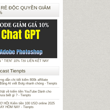
 RẺ ĐỘC QUYỀN GIẢM
%
 " TIEN" 10% TẠI LIÊN KẾT NAY
cast Tienpts
g dẫn chi tiết kiếm 800k affiliate
Bằng AI viết Bolg nhanh chóng
- Tienpts
thật về kiếm tiền YouTube Dành cho
ưa biết gì ?
- Tienpts
CƠ HỘI Kiếm tiền 100 USD online 2025
GAY HÔM NAY
- Tienpts