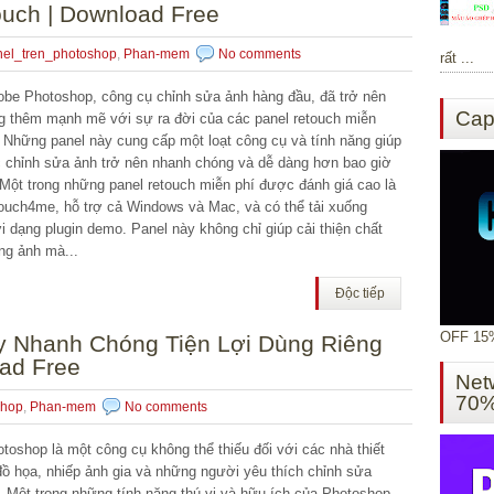
ouch | Download Free
nel_tren_photoshop
,
Phan-mem
No comments
rất ...
be Photoshop, công cụ chỉnh sửa ảnh hàng đầu, đã trở nên
Cap
g thêm mạnh mẽ với sự ra đời của các panel retouch miễn
. Những panel này cung cấp một loạt công cụ và tính năng giúp
c chỉnh sửa ảnh trở nên nhanh chóng và dễ dàng hơn bao giờ
.Một trong những panel retouch miễn phí được đánh giá cao là
ouch4me, hỗ trợ cả Windows và Mac, và có thể tải xuống
i dạng plugin demo. Panel này không chỉ giúp cải thiện chất
ng ảnh mà...
Độc tiếp
OFF 15%
ây Nhanh Chóng Tiện Lợi Dùng Riêng
ad Free
Net
70
shop
,
Phan-mem
No comments
toshop là một công cụ không thể thiếu đối với các nhà thiết
đồ họa, nhiếp ảnh gia và những người yêu thích chỉnh sửa
. Một trong những tính năng thú vị và hữu ích của Photoshop