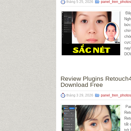
tháng 5 25, 2026
panel_tren_photo
Đây
Ngh
bức
chí
chó
cực
nay
DO
Review Plugins Retouch
Download Free
tháng 3 29, 2026
panel_tren_photo
Pan
Ret
Ret
tất
trở