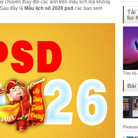
duy chuyển thay đổi các ảnh trên mẫu lịch mà không
, Sau đây là
Mẫu lịch số 2026 psd
các bạn xem
Tải
for
Trọn bộ
Bài
Photosho