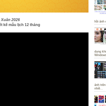
i, Xuân 2026
hồi ảnh 
t kế mẫu lịch 12 tháng
dung khô
Windows 
ảnh trên
nhiề...