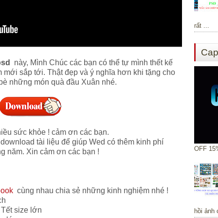
rất ...
Cap
psd
này, Mình Chúc các bạn có thể tự mình thết kế
 mới sắp tới. Thật đẹp và ý nghĩa hơn khi tặng cho
 bè những món quà đầu Xuân nhé.
hiều sức khỏe ! cảm ơn các bạn.
wnload tài liệu để giúp Wed có thêm kinh phí
OFF 15%
ng năm. Xin cảm ơn các bạn !
book
cùng nhau chia sẻ những kinh nghiệm nhé !
ịch
Tết size lớn
hồi ảnh 