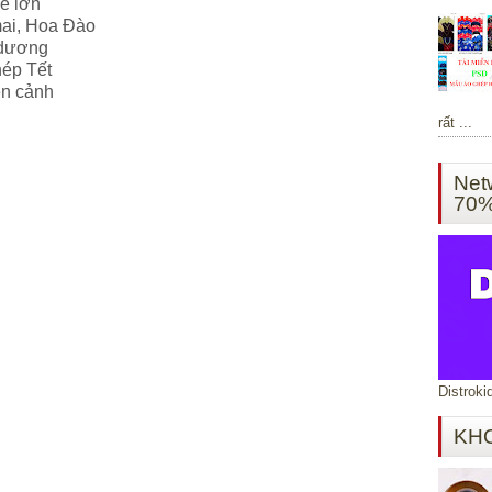
ze lớn
mai, Hoa Đào
m dương
ép Tết
ền cảnh
rất ...
Net
70
Distroki
KH