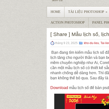
ảnh củ
HOME
TÀI LIỆU PHOTOSHOP
»
ACTION PHOTOSHOP
PANEL P
[ Share ] Mẫu lịch số, lịc
tháng 9 23, 2025
kho-du-lieu
,
Tai-li
Bạn đang tìm kiếm mẫu lịch số đ
lịch tăng cho người thân và bạn 
mềm chuyên nghiệp như Ai, Corel
cần một mẫu lịch số có thiết kế sẵ
nhanh chống dễ dàng hơn. Thì đâ
bạn không thể bỏ qua. Sau đây là
Download
mẫu lịch số để bàn psd 