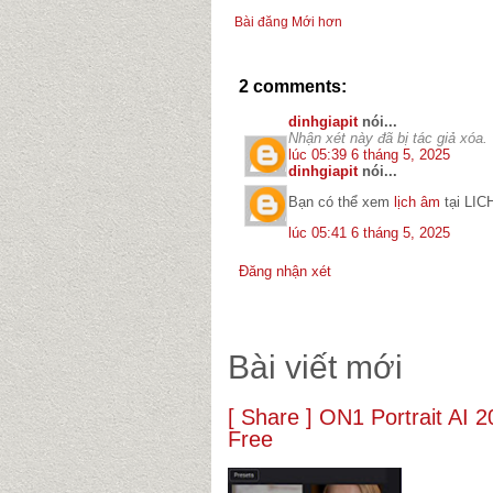
Bài đăng Mới hơn
2 comments:
dinhgiapit
nói...
Nhận xét này đã bị tác giả xóa.
lúc 05:39 6 tháng 5, 2025
dinhgiapit
nói...
Bạn có thể xem
lịch âm
tại LI
lúc 05:41 6 tháng 5, 2025
Đăng nhận xét
Bài viết mới
[ Share ] ON1 Portrait AI
Free