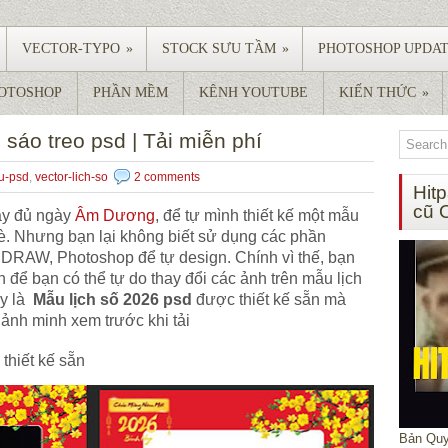
VECTOR-TYPO
»
STOCK SƯU TẦM
»
PHOTOSHOP UPDA
HOTOSHOP
PHẦN MỀM
KÊNH YOUTUBE
KIẾN THỨC
»
h sáo treo psd | Tải miễn phí
eu-psd
,
vector-lich-so
2 comments
Hit
cũ 
ây đủ ngày
Âm Dương
, để tự mình thiết kế một mẫu
bè. Nhưng bạn lại không biết sử dụng các phần
DRAW, Photoshop để tự design. Chính vì thế, bạn
n để bạn có thể tự do thay đổi các ảnh trên mẫu lịch
y là
Mẫu lịch số 2026 psd
được thiết kế sẵn mà
 ảnh minh xem trước khi tải
thiết kế sẵn
Bản Quy