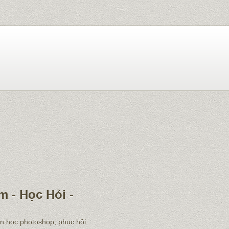
m - Học Hỏi -
ẫn học photoshop, phục hồi