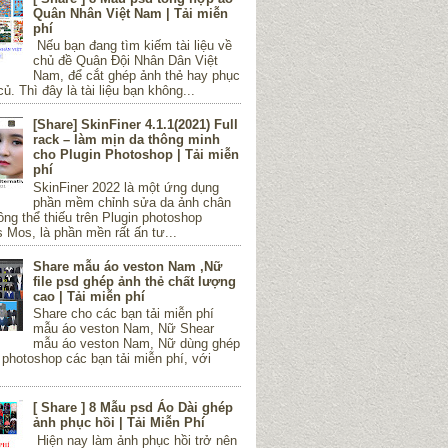
Quân Nhân Việt Nam | Tải miễn
phí
Nếu bạn đang tìm kiếm tài liệu về
chủ đề Quân Đội Nhân Dân Việt
Nam, để cắt ghép ảnh thẻ hay phục
củ. Thì đây là tài liệu bạn không...
[Share] SkinFiner 4.1.1(2021) Full
rack – làm mịn da thông minh
cho Plugin Photoshop | Tải miễn
phí
SkinFiner 2022 là một ứng dụng
phần mềm chỉnh sửa da ảnh chân
ng thể thiếu trên Plugin photoshop
Mos, là phần mền rất ấn tư...
Share mẫu áo veston Nam ,Nữ
file psd ghép ảnh thẻ chất lượng
cao | Tải miễn phí
Share cho các bạn tải miễn phí
mẫu áo veston Nam, Nữ Shear
mẫu áo veston Nam, Nữ dùng ghép
 photoshop các bạn tải miễn phí, với
[ Share ] 8 Mẫu psd Áo Dài ghép
ảnh phục hồi | Tải Miễn Phí
Hiện nay làm ảnh phục hồi trở nên