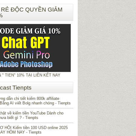
 RẺ ĐỘC QUYỀN GIẢM
%
 " TIEN" 10% TẠI LIÊN KẾT NAY
cast Tienpts
g dẫn chi tiết kiếm 800k affiliate
Bằng AI viết Bolg nhanh chóng
- Tienpts
thật về kiếm tiền YouTube Dành cho
ưa biết gì ?
- Tienpts
CƠ HỘI Kiếm tiền 100 USD online 2025
GAY HÔM NAY
- Tienpts