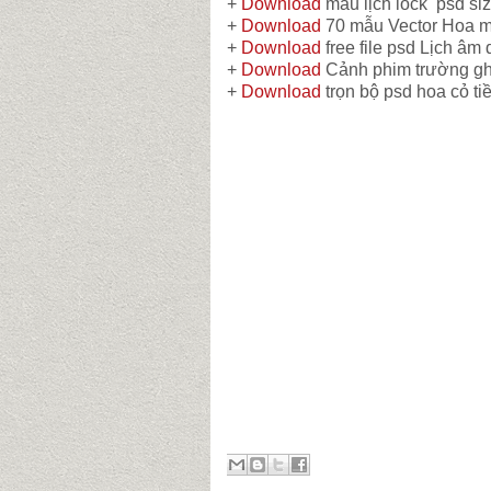
+
Download
mẫu lịch lock psd si
+
Download
70 mẫu Vector Hoa 
+
Download
free file psd Lịch â
+
Download
Cảnh phim trường gh
+
Download
trọn bộ psd hoa cỏ ti