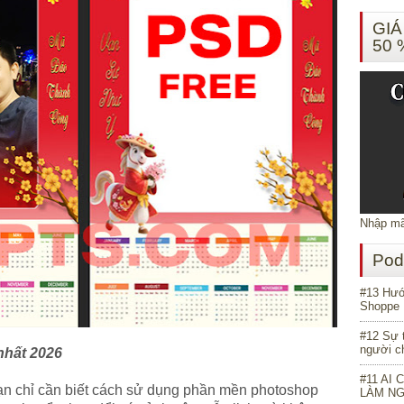
GIÁ
50 
Nhập mã
Pod
#13 Hướn
Shoppe 
#12 Sự 
người ch
nhất 2026
#11 AI 
n chỉ cần biết cách sử dụng phần mền photoshop
LÀM N