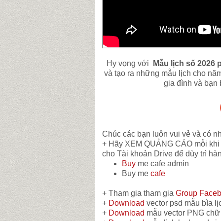
Hy vọng với
Mẫu lịch số 2026 
và tạo ra những mẫu lịch cho năm
gia đình và bạn
Chúc các bạn luôn vui vẻ và có n
+ Hãy XEM QUẢNG CÁO mỗi khi do
cho Tài khoản Drive để dùy trì hà
Buy
me cafe admin
Buy me
cafe
+ Tham gia tham gia
Group Face
+
Download
vector psd mẫu bìa l
+
Download
mẫu vector PNG chữ 