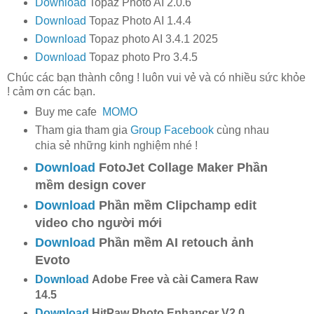
Download
Topaz Photo AI 2.0.6
Download
Topaz Photo AI 1.4.4
Download
Topaz photo AI 3.4.1 2025
Download
Topaz photo Pro 3.4.5
Chúc các bạn thành công ! luôn vui vẻ và có nhiều sức khỏe
! cảm ơn các bạn.
Buy me cafe
MOMO
Tham gia tham gia
Group Facebook
cùng nhau
chia sẻ những kinh nghiệm nhé !
Download
FotoJet Collage Maker Phần
mềm design cover
Download
Phần mềm Clipchamp edit
video cho người mới
Download
Phần mềm AI retouch ảnh
Evoto
Download
Adobe Free và cài Camera Raw
14.5
Download
HitPaw Photo Enhancer V2.0