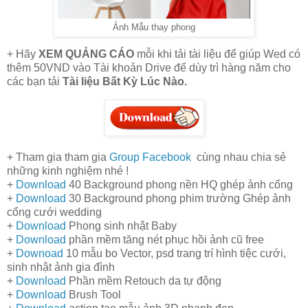
Ảnh Mẫu thay phong
+ Hãy
XEM QUẢNG CÁO
mỗi khi tải tài liệu để giúp Wed có
thêm 50VND vào Tài khoản Drive để dùy trì hàng năm cho
các bạn tải
Tài liệu Bất Kỳ Lúc Nào.
+ Tham gia tham gia
Group Facebook
cùng nhau chia sẻ
những kinh nghiệm nhé !
+
Download
40 Background phong nền HQ ghép ảnh cổng
+
Download
30 Background phong phim trường Ghép ảnh
cổng cưới wedding
+
Download
Phong sinh nhật Baby
+
Download
phần mềm tăng nét phục hồi ảnh cũ free
+
Downoad
10 mẫu bo Vector, psd trang trí hình tiệc cưới,
sinh nhật ảnh gia đình
+
Download
Phần mềm Retouch da tự động
+
Download
Brush Tool